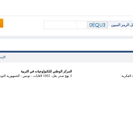
ل الرمز المبين
الإست
المركز الوطني للتكنولوجيات في التربية
الفكرية
3 نهج صدر بعل، 1002 لافايات - تونس - الجمهورية التونسية هاتف: 71833800