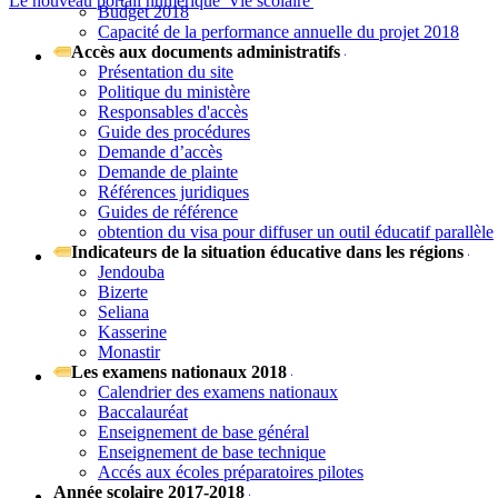
Le nouveau portail numérique 'Vie scolaire'
Budget 2018
Capacité de la performance annuelle du projet 2018
Accès aux documents administratifs
Présentation du site
Politique du ministère
Responsables d'accès
Guide des procédures
Demande d’accès
Demande de plainte
Références juridiques
Guides de référence
obtention du visa pour diffuser un outil éducatif parallèle
Indicateurs de la situation éducative dans les régions
Jendouba
Bizerte
Seliana
Kasserine
Monastir
Les examens nationaux 2018
Calendrier des examens nationaux
Baccalauréat
Enseignement de base général
Enseignement de base technique
Accés aux écoles préparatoires pilotes
Année scolaire 2017-2018