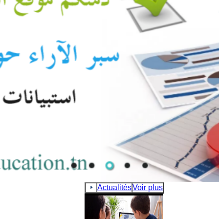
èges et
du
Actualités
Voir plus