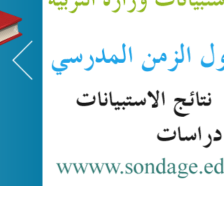
collèges et des lycées et Mouvement des enseignants des coll
des lycées dans cadre de rapprochement de conjoints au sein 
district de Tunis