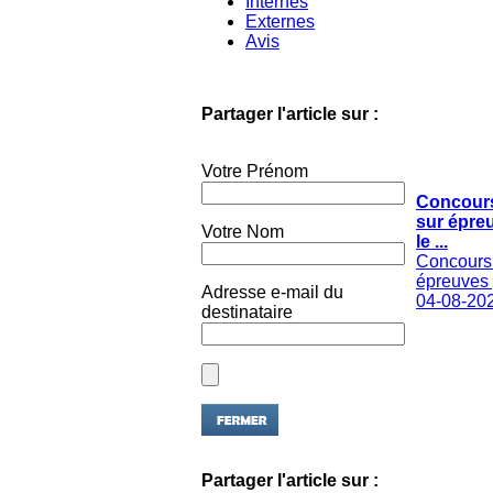
Externes
Avis
Partager l'article sur :
Votre Prénom
Concours
sur épre
Votre Nom
le ...
Concours 
épreuves p
Adresse e-mail du
04-08-20
destinataire
Partager l'article sur :