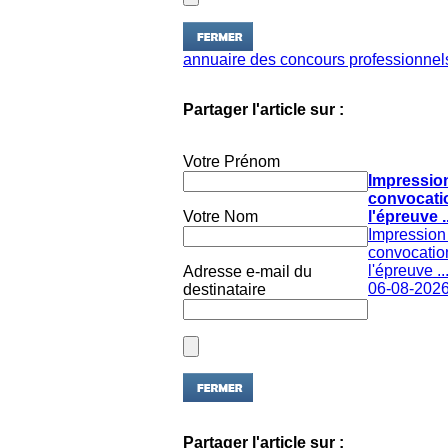
annuaire des concours professionnels
Partager l'article sur :
Votre Prénom
Impressio
convocati
Votre Nom
l'épreuve ..
Impression
convocatio
l'épreuve ..
Adresse e-mail du
06-08-202
destinataire
Partager l'article sur :