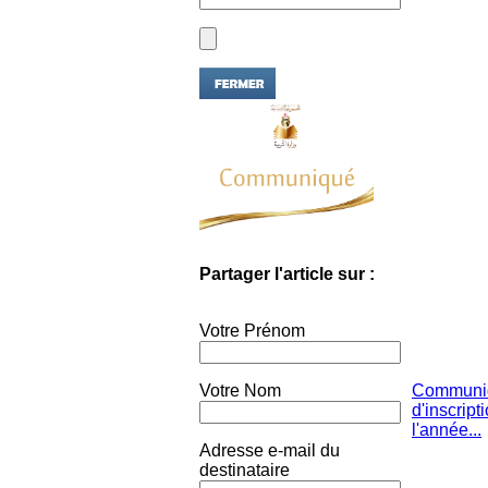
Partager l'article sur :
Votre Prénom
Votre Nom
Communiqu
d'inscript
l'année...
Adresse e-mail du
destinataire