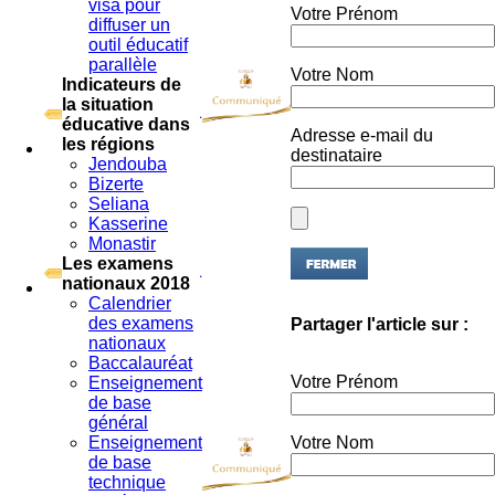
diffuser un
outil éducatif
parallèle
Votre Nom
Indicateurs de
la situation
éducative dans
Adresse e-mail du
les régions
destinataire
Jendouba
Bizerte
Seliana
Kasserine
Monastir
Les examens
nationaux 2018
Calendrier
Partager l'article sur :
des examens
nationaux
Baccalauréat
Votre Prénom
Enseignement
de base
général
Votre Nom
Enseignement
de base
technique
Adresse e-mail du
Accés aux