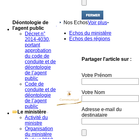
Nos Echos
Voir plus
Déontologie de
l’agent public
Echos du ministère
Décret n°
Echos des régions
2014-4030,
portant
approbation
du code de
Partager l'article sur :
conduite et de
déontologie
de l’agent
Votre Prénom
public
Code de
conduite et de
Votre Nom
déontologie
de l’agent
public
Adresse e-mail du
Le ministère
destinataire
Activité du
ministre
Organisation
du ministère
Budget 2018