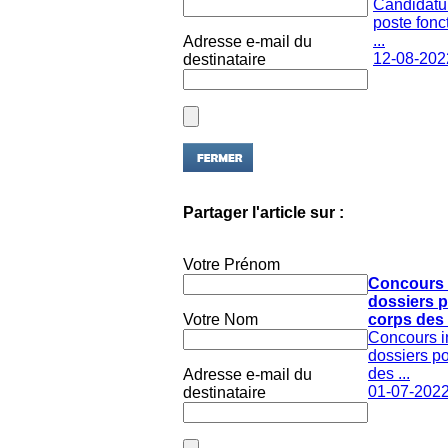
poste fonc
...
Adresse e-mail du
12-08-202
destinataire
Partager l'article sur :
Votre Prénom
Concours 
dossiers p
Votre Nom
corps des .
Concours i
dossiers po
des ...
Adresse e-mail du
01-07-202
destinataire