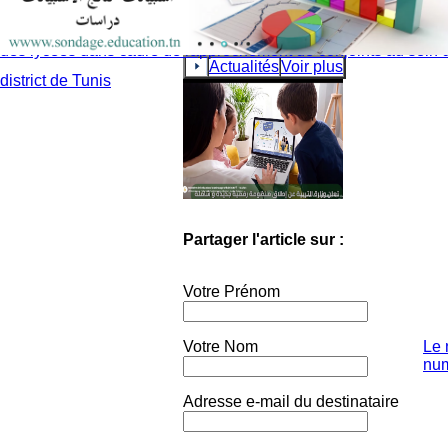
collèges et des lycées et Mouvement des enseignants des coll
des lycées dans cadre de rapprochement de conjoints au sein 
Actualités
Voir plus
district de Tunis
Partager l'article sur :
Votre Prénom
Votre Nom
Le 
num
Adresse e-mail du destinataire