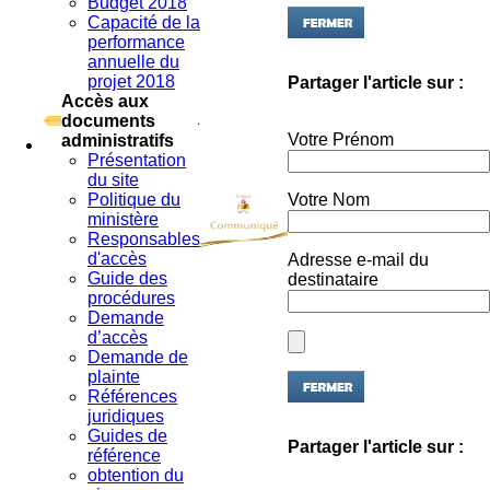
Capacité de la
performance
annuelle du
Partager l'article sur :
projet 2018
Accès aux
documents
Votre Prénom
administratifs
Présentation
du site
Votre Nom
Politique du
ministère
Responsables
Adresse e-mail du
d'accès
destinataire
Guide des
procédures
Demande
d’accès
Demande de
plainte
Références
juridiques
Guides de
Partager l'article sur :
référence
obtention du
visa pour
Votre Prénom