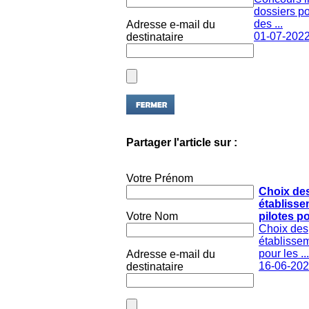
dossiers po
des ...
Adresse e-mail du
01-07-202
destinataire
Partager l'article sur :
Votre Prénom
Choix de
établiss
Votre Nom
pilotes po
Choix des
établissem
pour les ...
Adresse e-mail du
16-06-20
destinataire