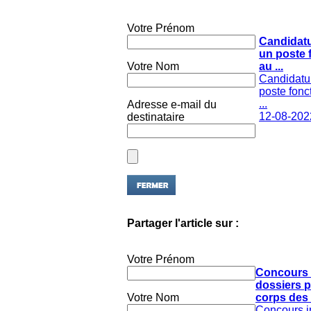
Votre Prénom
Candidat
un poste 
Votre Nom
au ...
Candidatu
poste fonc
...
Adresse e-mail du
12-08-202
destinataire
Partager l'article sur :
Votre Prénom
Concours 
dossiers p
Votre Nom
corps des .
Concours i