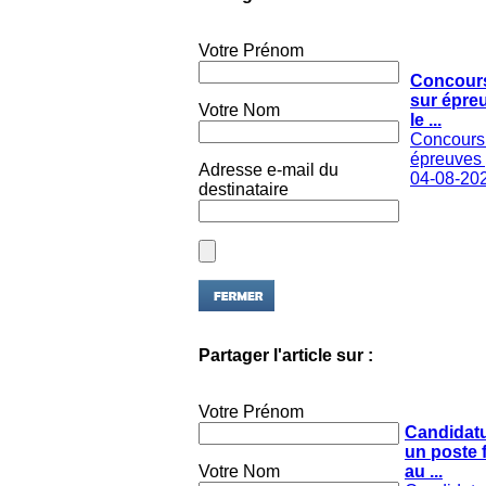
Votre Prénom
Concours
sur épre
Votre Nom
le ...
Concours 
épreuves p
Adresse e-mail du
04-08-20
destinataire
Partager l'article sur :
Votre Prénom
Candidat
un poste 
Votre Nom
au ...
Candidatu