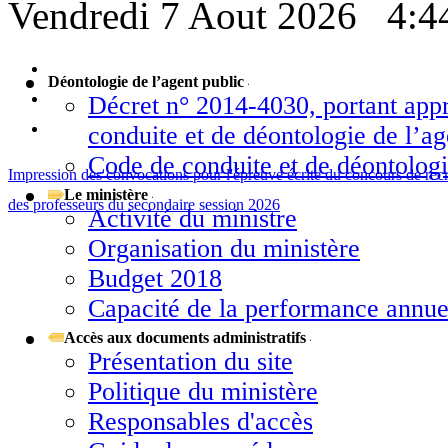
Vendredi 7 Aout 2026
4:4
Déontologie de l’agent public
Décret n° 2014-4030, portant app
conduite et de déontologie de l’ag
Code de conduite et de déontologi
Impression des convocations pour l'épreuve écrite du concours de rec
Le ministère
des professeurs du secondaire session 2026
Activité du ministre
Organisation du ministère
Budget 2018
Capacité de la performance annue
Accès aux documents administratifs
Présentation du site
Politique du ministère
Responsables d'accès