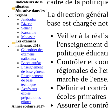
cadre de la politique
Indicateurs de la
situation
éducative dans les
La direction généra
régions
Jendouba
base est chargée no
Bizerte
Seliana
Kasserine
Veiller à la réal
Monastir
Les examens
l'enseignement d
nationaux 2018
Calendrier des
politique éducat
examens
nationaux
Contrôler et coor
Baccalauréat
Enseignement
régionales de l'
de base général
Enseignement
marche de l'ense
de base
technique
Définir et contrô
Accés aux
écoles
écoles primaires
préparatoires
pilotes
Assurer le contr
Année scolaire 2017-