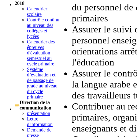
2018
du personnel de 
Calendrier
scolaire
primaires
Contrôle continu
au niveau des
Assurer le suivi
collèges et
lycées
personnel enseig
Calendrier des
épreuves
orientations arrê
d'évaluation
semestriel au
l'éducation
cycle primaire
Système
Assurer le contr
d’évaluation et
de passage de
la langue arabe e
grade au niveau
du cycle
des travailleurs t
primaire
Direction de la
Contribuer au re
communication
présentation
primaires, organi
Lettre
d'information
enseignants et di
Demande de
presse