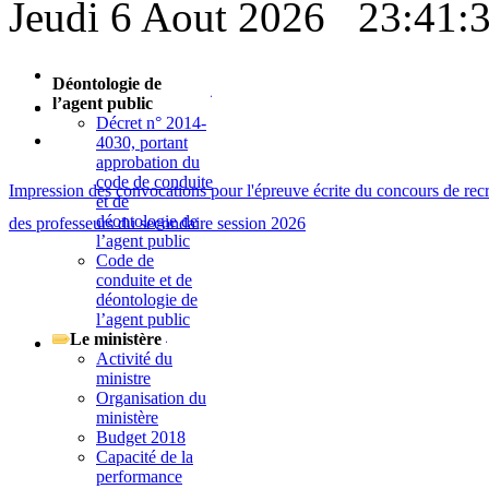
Jeudi 6 Aout 2026
23:41:
Déontologie de
l’agent public
Décret n° 2014-
4030, portant
approbation du
code de conduite
Impression des convocations pour l'épreuve écrite du concours de rec
et de
déontologie de
des professeurs du secondaire session 2026
l’agent public
Code de
conduite et de
déontologie de
l’agent public
Le ministère
Activité du
ministre
Organisation du
ministère
Budget 2018
Capacité de la
performance