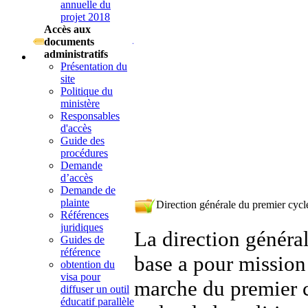
annuelle du
projet 2018
Accès aux
documents
administratifs
Présentation du
site
Politique du
ministère
Responsables
d'accès
Guide des
procédures
Demande
d’accès
Demande de
plainte
Direction générale du premier cycl
Références
juridiques
La direction généra
Guides de
référence
base a pour mission 
obtention du
visa pour
marche du premier c
diffuser un outil
éducatif parallèle