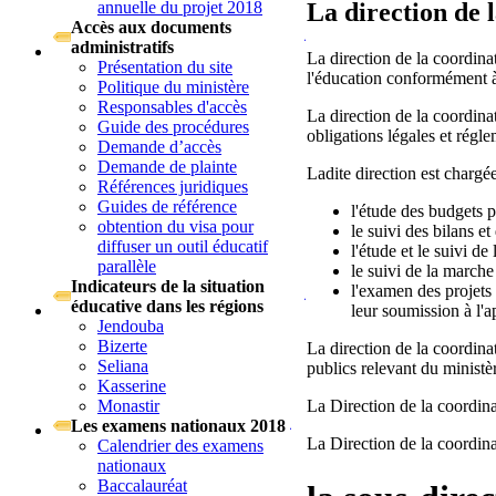
La direction de l
annuelle du projet 2018
Accès aux documents
administratifs
La direction de la coordinat
Présentation du site
l'éducation conformément à 
Politique du ministère
Responsables d'accès
La direction de la coordinat
Guide des procédures
obligations légales et régl
Demande d’accès
Demande de plainte
Ladite direction est chargé
Références juridiques
Guides de référence
l'étude des budgets p
obtention du visa pour
le suivi des bilans e
diffuser un outil éducatif
l'étude et le suivi d
parallèle
le suivi de la marche
Indicateurs de la situation
l'examen des projets
éducative dans les régions
leur soumission à l'a
Jendouba
Bizerte
La direction de la coordinat
Seliana
publics relevant du ministè
Kasserine
Monastir
La Direction de la coordinat
Les examens nationaux 2018
La Direction de la coordina
Calendrier des examens
nationaux
Baccalauréat