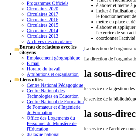
Programmes Officiels
élaborer et mettre à 
Circulaires 2020
inciter à l'utilisatio
Circulaires 2017
le fonctionnement de
Circulaires 2016
mettre en place et d
Circulaires 2015
élaborer et applique
Circulaires 2014
l'exercice de son act
Circulaires 2013
coordonner l'activité
Archives des circulaires
Bureau de relations avec les
La direction de l'organisati
citoyens
Emplacement géographique
La direction de l'organisat
E-mail
Horaire du travail
la sous-dire
Attributions et organisation
Liens utiles
Centre National Pédagogique
le service de la gestion de
Centre National des
Technologies en Education
le service de la bibliothèqu
Centre National de Formation
de Formateur et d'Ingénierie
la sous-dire
de Formation
Office des Logements du
Personnel du Ministère de
le service de l'archive cour
l'Education
dialogue national