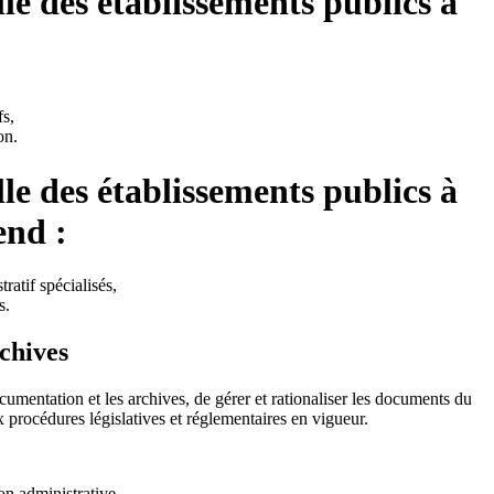
lle des établissements publics à
fs,
on.
lle des établissements publics à
end :
ratif spécialisés,
s.
rchives
cumentation et les archives, de gérer et rationaliser les documents du
ux procédures législatives et réglementaires en vigueur.
ion administrative,