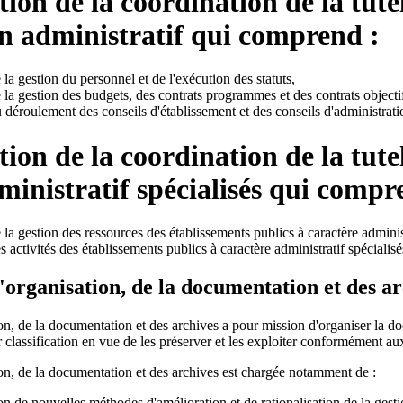
tion de la coordination de la tute
n administratif qui comprend :
e la gestion du personnel et de l'exécution des statuts,
e la gestion des budgets, des contrats programmes et des contrats objecti
u déroulement des conseils d'établissement et des conseils d'administrati
tion de la coordination de la tute
ministratif spécialisés qui compr
e la gestion des ressources des établissements publics à caractère administ
s activités des établissements publics à caractère administratif spécialisé
l'organisation, de la documentation et des a
ion, de la documentation et des archives a pour mission d'organiser la do
ur classification en vue de les préserver et les exploiter conformément a
ion, de la documentation et des archives est chargée notamment de :
ation de nouvelles méthodes d'amélioration et de rationalisation de la gest