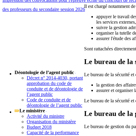
Impression des convocations pour l'épreuve écrite du concours de rec
Il est chargé notamment de 
des professeurs du secondaire session 2026
appuyer le travail de
les services externes,
suivre la gestion adm
organiser la tutelle 
assurer l'étude des af
Sont rattachées directement 
Le bureau de la 
Déontologie de l’agent public
Le bureau de la sécurité e
Décret n° 2014-4030, portant
approbation du code de
la gestion des affaire
conduite et de déontologie de
assurer et organiser
l’agent public
Code de conduite et de
Le bureau de la sécurité et
déontologie de l’agent public
Le ministère
Le bureau de la 
Activité du ministre
Organisation du ministère
Le bureau de gestion du par
Budget 2018
Capacité de la performance