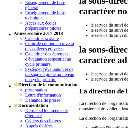
la sous-direc
Enseignement de base
général
caractère no
Enseignement de base
technique
Accés aux écoles
le service du suivi d
préparatoires pilotes
le service du suivi d
Année scolaire 2017-2018
le service du suivi d
Calendrier scolaire
Contrôle continu au niveau
la sous-direc
des collèges et lycées
Calendrier des épreuves
caractère ad
d'évaluation semestriel au
cycle primaire
Système d’évaluation et de
le service du suivi d
passage de grade au niveau
le service du suivi de
du cycle primaire
Direction de la communication
présentation
La direction de 
Lettre d'information
Demande de presse
La direction de l'organisat
Documentation
ministère et de veiller à le
Derniers Documents de
référence
La direction de l'organisat
Cahiers des charges
Appels d'offres
veiller à l'identific