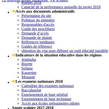
Le nouveau portail numérique 'Vie scolaire'
Budget 2018
Capacité de la performance annuelle du projet 2018
Accès aux documents administratifs
Présentation du site
Politique du ministère
Responsables d'accès
Guide des procédures
Demande d’accès
Demande de plainte
Références juridiques
Guides de référence
obtention du visa pour diffuser un outil éducatif parallèle
Indicateurs de la situation éducative dans les régions
Jendouba
Bizerte
Seliana
Kasserine
Monastir
Les examens nationaux 2018
Calendrier des examens nationaux
Baccalauréat
Enseignement de base général
Enseignement de base technique
Accés aux écoles préparatoires pilotes
Année scolaire 2017-2018