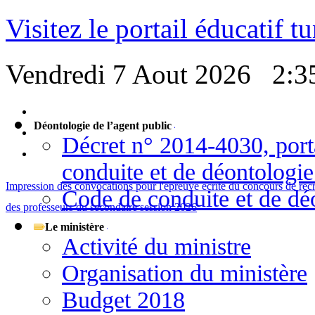
Visitez le portail éducatif t
Vendredi 7 Aout 2026
2:3
Déontologie de l’agent public
Décret n° 2014-4030, port
conduite et de déontologie
Impression des convocations pour l'épreuve écrite du concours de rec
Code de conduite et de déo
des professeurs du secondaire session 2026
Le ministère
Activité du ministre
Organisation du ministère
Budget 2018