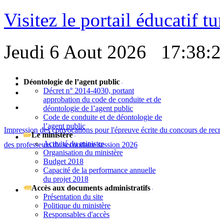
Visitez le portail éducatif t
Jeudi 6 Aout 2026
17:38:
Déontologie de l’agent public
Décret n° 2014-4030, portant
approbation du code de conduite et de
déontologie de l’agent public
Code de conduite et de déontologie de
l’agent public
Impression des convocations pour l'épreuve écrite du concours de rec
Le ministère
Activité du ministre
des professeurs du secondaire session 2026
Organisation du ministère
Budget 2018
Capacité de la performance annuelle
du projet 2018
Accès aux documents administratifs
Présentation du site
Politique du ministère
Responsables d'accès