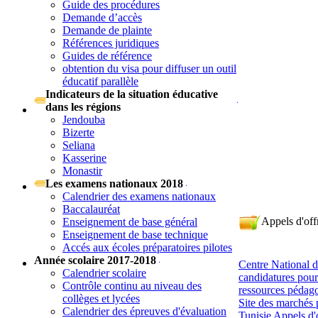
Guide des procédures
Demande d’accès
Demande de plainte
Références juridiques
Guides de référence
obtention du visa pour diffuser un outil
éducatif parallèle
Indicateurs de la situation éducative
dans les régions
Jendouba
Bizerte
Seliana
Kasserine
Monastir
Les examens nationaux 2018
Calendrier des examens nationaux
Baccalauréat
Appels d'off
Enseignement de base général
Enseignement de base technique
Accés aux écoles préparatoires pilotes
Année scolaire 2017-2018
Centre National 
Calendrier scolaire
candidatures pour
Contrôle continu au niveau des
ressources pédag
collèges et lycées
Site des marchés 
Calendrier des épreuves d'évaluation
Tunisie Appels d'