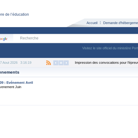
re de l’éducation
Accueil
Demande d'hébergeme
Visitez le site officiel du ministère Por
 7 Aout 2026
3:16:20
Impression des convocations pour l'épreu
enements
09 : Evénement Avril
Evenement Juin