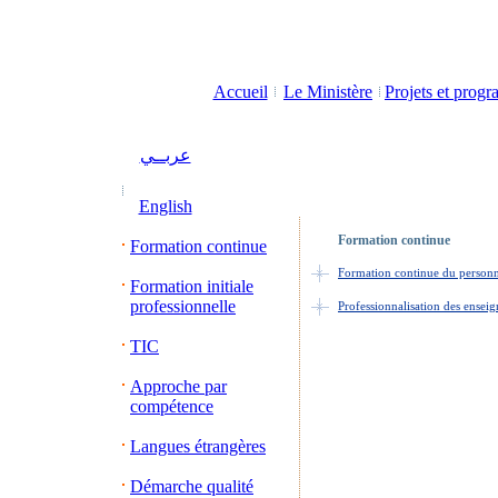
Accueil
Le Ministère
Projets et prog
عربــي
English
Formation continue
Formation continue
Formation con
tinue du personn
Formation initiale
professionnelle
Professionnalisation des ensei
TIC
Approche par
compétence
Langues étrangères
Démarche qualité