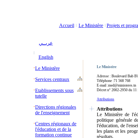
Accueil
Le Ministère
Projets et prog
عربــي
English
Le Ministère
Le Ministère
Adresse : Boulevard Bab B'n
Services centraux
Téléphone :71 568 768
E-mail :med@ministeres.tn
Etablissements sous
Décret n° 2002-2950 du 11 no
tutelle
Attributions
Directions régionales
Attributions
de l'enseignement
Le Ministère de l'é
politique générale d
Centres régionaux de
l'éducation, de l'ens
l'éducation et de la
les plans et les prog
formation continue
résultats.