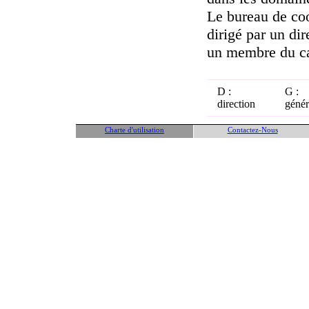
Le bureau de coo
dirigé par un dir
un membre du ca
D :
G :
direction
génér
Charte d'utilisation
Contactez-Nous