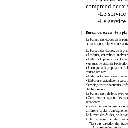
comprend deux s
-Le service d
-Le service de
Bureau des études, de la pla
Le bureau des études de la plan
et statistiques relatives aux act
Le bureau des études, de la pla
●
Produire, centraliser, analyser
●
Elaborer le plan de développem
●
Assurer le suivi de l'exécuti
●
Participer à la préparation du
rentrée scolaire
●
Elaborer toute étude en mati
●
Elaborer et actualiser la carte
d'enseignement secondaire et ét
établissements
Le bureau des relations avec les
●
Concevoir et exploiter les mod
secondaire
●
réaliser les études prévisionne
différents cycles d'enseignemen
Le bureau des études, de la plan
Le bureau comprend deux sous-
*La sous-direction des études 
-Le service des études