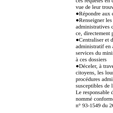
ces requêtes en 
vue de leur trou
●
Répondre aux c
●
Renseigner les 
administratives c
ce, directement 
●
Centraliser et 
administratif en 
services du mini
à ces dossiers
●
Déceler, à trav
citoyens, les lo
procédures admin
susceptibles de 
Le responsable d
nommé conforméme
n° 93-1549 du 26