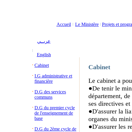
Accueil
Le Ministère
Projets et prog
عربــي
English
Cabinet
Cabinet
I.G administrative et
Le cabinet a pou
financière
●De tenir le mini
D.G des services
département, de 
communs
ses directives et
D.G du premier cycle
●D'assurer la lia
de l'enseignement de
organes du minis
base
●D'assurer les re
D.G du 2ème cycle de