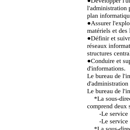
●
Développer l'ut
l'administration p
plan informatiq
●
Assurer l'expl
matériels et des 
●
Définir et suiv
réseaux informat
structures centra
●
Conduire et su
d'informations.
Le bureau de l'i
d'administration 
Le bureau de l'i
*La sous-direct
comprend deux s
-Le service ch
-Le service c
*La sous-directi