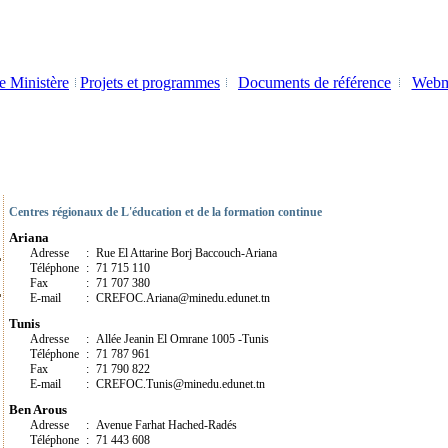
e Ministère
Projets et programmes
Documents de référence
Webm
Centres régionaux de L'éducation et de la formation continue
Ariana
Adresse
:
Rue El Attarine Borj Baccouch-Ariana
Téléphone
:
71 715 110
Fax
:
71 707 380
E-mail
:
CREFOC.Ariana@minedu.edunet.tn
Tunis
Adresse
:
Allée Jeanin El Omrane 1005 -Tunis
Téléphone
:
71 787 961
Fax
:
71 790 822
E-mail
:
CREFOC.Tunis@minedu.edunet.tn
Ben Arous
Adresse
:
Avenue Farhat Hached-Radés
Téléphone
:
71 443 608