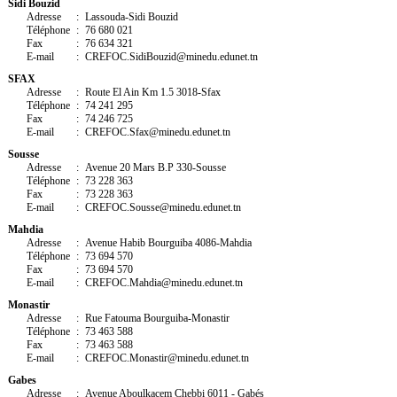
S
idi
B
ouzid
Adresse
:
Lassouda-Sidi Bouzid
Téléphone
:
76 680 021
Fax
:
76 634 321
E-mail
:
CREFOC.
SidiBouzid
@minedu.edunet.tn
SFAX
Adresse
:
Route El Ain Km 1.5 3018-Sfax
Téléphone
:
74 241 295
Fax
:
74 246 725
E-mail
:
CREFOC.
Sfax
@minedu.edunet.tn
S
ousse
Adresse
:
Avenue 20 Mars B.P 330-Sousse
Téléphone
:
73 228 363
Fax
:
73 228 363
E-mail
:
CREFOC.
Sousse
@minedu.edunet.tn
M
ahdia
Adresse
:
Avenue Habib Bourguiba 4086-Mahdia
Téléphone
:
73 694 570
Fax
:
73 694 570
E-mail
:
CREFOC.
Mahdia
@minedu.edunet.tn
M
onastir
Adresse
:
Rue Fatouma Bourguiba-Monastir
Téléphone
:
73 463 588
Fax
:
73 463 588
E-mail
:
CREFOC.
Monastir
@minedu.edunet.tn
G
abes
Adresse
:
Avenue Aboulkacem Chebbi 6011 - Gabés