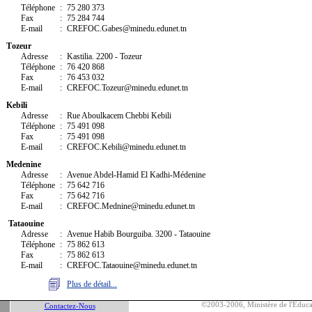
Téléphone
:
75 280 373
Fax
:
75 284 744
E-mail
:
CREFOC.
Gabes
@minedu.edunet.tn
T
ozeur
Adresse
:
Kastilia. 2200 - Tozeur
Téléphone
:
76 420 868
Fax
:
76 453 032
E-mail
:
CREFOC.
Tozeur
@minedu.edunet.tn
K
ebili
Adresse
:
Rue Aboulkacem Chebbi Kebili
Téléphone
:
75 491 098
Fax
:
75 491 098
E-mail
:
CREFOC.
Kebili
@minedu.edunet.tn
M
edenine
Adresse
:
Avenue Abdel-Hamid El Kadhi-Médenine
Téléphone
:
75 642 716
Fax
:
75 642 716
E-mail
:
CREFOC.
Mednine
@minedu.edunet.tn
Tataouine
Adresse
:
Avenue Habib Bourguiba. 3200 - Tataouine
Téléphone
:
75 862 613
Fax
:
75 862 613
E-mail
:
CREFOC.
Tataouine
@minedu.edunet.tn
Plus de détail...
©2003-2006, Ministère de l'Educat
Contactez-Nous