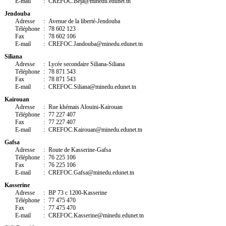
E-mail
:
CREFOC.
Beja
@minedu.edunet.tn
Jendouba
Adresse
:
Avenue de la liberté-Jendouba
Téléphone
:
78 602 123
Fax
:
78 602 106
E-mail
:
CREFOC.
Jandouba
@minedu.edunet.tn
Siliana
Adresse
:
Lycée secondaire Siliana-Siliana
Téléphone
:
78 871 543
Fax
:
78 871 543
E-mail
:
CREFOC.
Siliana
@minedu.edunet.tn
K
airouan
Adresse
:
Rue khémais Alouini-Kairouan
Téléphone
:
77 227 407
Fax
:
77 227 407
E-mail
:
CREFOC.
Kairouan
@minedu.edunet.tn
G
afsa
Adresse
:
Route de Kasserine-Gafsa
Téléphone
:
76 225 106
Fax
:
76 225 106
E-mail
:
CREFOC.
Gafsa
@minedu.edunet.tn
Kasserine
Adresse
:
BP 73 c 1200-Kasserine
Téléphone
:
77 475 470
Fax
:
77 475 470
E-mail
:
CREFOC.
Kasserine
@minedu.edunet.tn