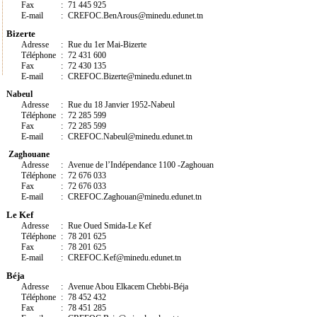
Fax
:
71 445 925
E-mail
:
CREFOC.BenArous@minedu.edunet.tn
Bizerte
Adresse
:
Rue du 1er Mai-Bizerte
Téléphone
:
72 431 600
Fax
:
72 430 135
E-mail
:
CREFOC.Bizerte@minedu.edunet.tn
N
abeul
Adresse
:
Rue du 18 Janvier 1952-Nabeul
Téléphone
:
72 285 599
Fax
:
72 285 599
E-mail
:
CREFOC.Nabeul@minedu.edunet.tn
Zaghouane
Adresse
:
Avenue de l’Indépendance 1100 -Zaghouan
Téléphone
:
72 676 033
Fax
:
72 676 033
E-mail
:
CREFOC.Zaghouan@minedu.edunet.tn
Le Kef
Adresse
:
Rue Oued Smida-Le Kef
Téléphone
:
78 201 625
Fax
:
78 201 625
E-mail
:
CREFOC.
Kef
@minedu.edunet.tn
Béja
Adresse
:
Avenue Abou Elkacem Chebbi-Béja
Téléphone
:
78 452 432
Fax
:
78 451 285