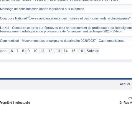
Message de sensibilisation contre la tricherie aux examens
Concours National "Élèves ambassadeurs des musées et des monuments archéologiques"
Le Kef - Concours externe sur épreuves pour le recrutement de professeurs de l'enseignem
l'enseignement artistique et de professeurs de l'enseignement technique 2026 (Vidéo)
Communiqué - Mouvement des enseignants du primaire 2026/2027 - Cas humanitaires
édent
6
7
8
9
10
11
12
13
14
15
16
Suivant
Accueil
Ce
opriété intellectuelle
3, Rue A