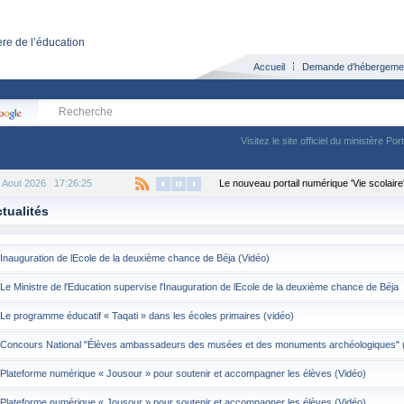
re de l’éducation
Accueil
Demande d'hébergeme
Visitez le site officiel du ministère Por
 Aout 2026
17:26:26
Le nouveau portail numérique 'Vie scolaire
tualités
Inauguration de lEcole de la deuxième chance de Béja (Vidéo)
Le Ministre de l'Education supervise l'Inauguration de lEcole de la deuxième chance de Béja
Le programme éducatif « Taqati » dans les écoles primaires (vidéo)
Concours National "Élèves ambassadeurs des musées et des monuments archéologiques" 
Plateforme numérique « Jousour » pour soutenir et accompagner les élèves (Vidéo)
Plateforme numérique « Jousour » pour soutenir et accompagner les élèves (Vidéo)