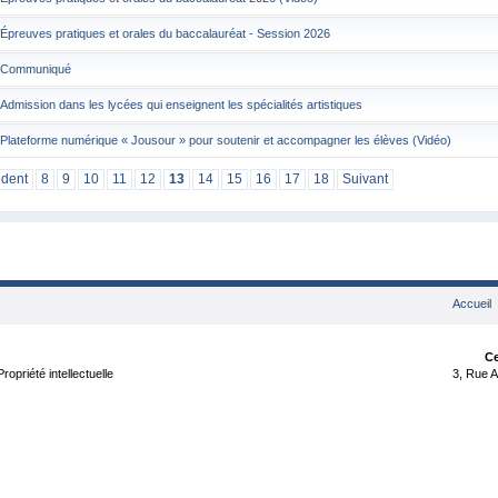
Épreuves pratiques et orales du baccalauréat - Session 2026
Communiqué
Admission dans les lycées qui enseignent les spécialités artistiques
Plateforme numérique « Jousour » pour soutenir et accompagner les élèves (Vidéo)
édent
8
9
10
11
12
13
14
15
16
17
18
Suivant
Accueil
Ce
opriété intellectuelle
3, Rue A