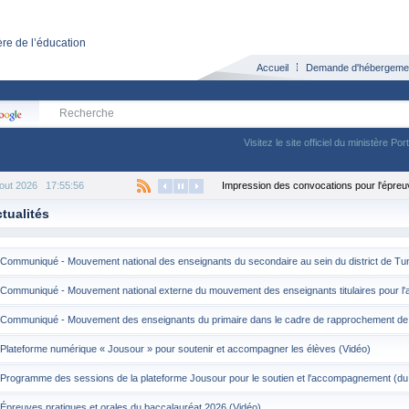
re de l’éducation
Accueil
Demande d'hébergeme
Visitez le site officiel du ministère Por
Aout 2026
17:55:56
Impression des convocations pour l'épreu
tualités
Communiqué - Mouvement national des enseignants du secondaire au sein du district de Tu
Communiqué - Mouvement national externe du mouvement des enseignants titulaires pour l
Communiqué - Mouvement des enseignants du primaire dans le cadre de rapprochement de 
Plateforme numérique « Jousour » pour soutenir et accompagner les élèves (Vidéo)
Programme des sessions de la plateforme Jousour pour le soutien et l'accompagnement (du
Épreuves pratiques et orales du baccalauréat 2026 (Vidéo)