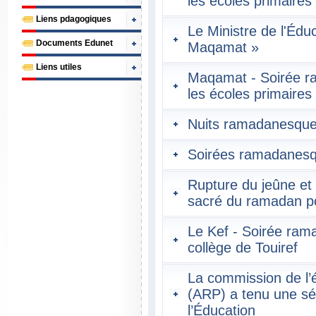
les écoles primaires
Liens pdagogiques
Le Ministre de l'Édu
Documents Edunet
Maqamat »
Liens utiles
Maqamat - Soirée r
les écoles primaires
Nuits ramadanesques
Soirées ramadanesqu
Rupture du jeûne et 
sacré du ramadan pou
Le Kef - Soirée ram
collège de Touiref
La commission de l’
(ARP) a tenu une séa
l’Éducation