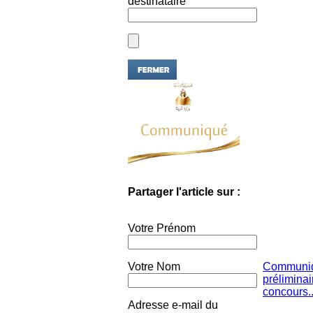
destinataire
Partager l'article sur :
Votre Prénom
Votre Nom
Communiqu
préliminai
concours..
Adresse e-mail du