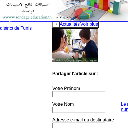
Communiqué - Mouvement national des enseignants titulaires 
collèges et des lycées et Mouvement des enseignants des coll
des lycées dans cadre de rapprochement de conjoints au sein 
Actualités
Voir plus
district de Tunis
Partager l'article sur :
Votre Prénom
Votre Nom
Le 
num
Adresse e-mail du destinataire