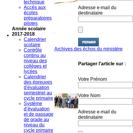
Adresse e-mail du
Accés aux
destinataire
écoles
préparatoires
pilotes
Année scolaire
2017-2018
Calendrier
scolaire
Archives des échos du ministére
Contrôle
continu au
niveau des
Partager l'article sur :
collèges et
lycées
Calendrier
Votre Prénom
des épreuves
d'évaluation
semestriel au
Votre Nom
cycle primaire
Système
d’évaluation
Adresse e-mail du
et de passage
destinataire
de grade au
niveau du
cycle primaire