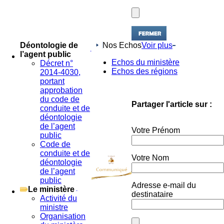
Nos Echos
Voir plus
Déontologie de
l’agent public
Echos du ministère
Décret n°
Echos des régions
2014-4030,
portant
approbation
du code de
Partager l'article sur :
conduite et de
déontologie
de l’agent
Votre Prénom
public
Code de
conduite et de
Votre Nom
déontologie
de l’agent
public
Adresse e-mail du
Le ministère
destinataire
Activité du
ministre
Organisation
du ministère