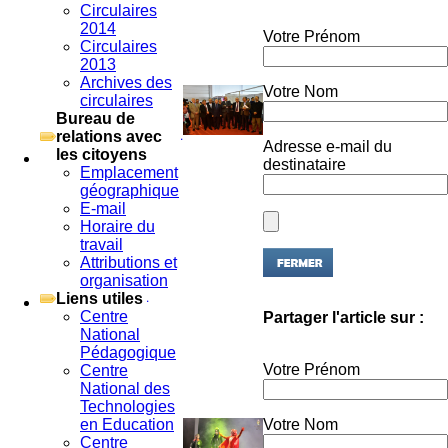
Circulaires
2014
Votre Prénom
Circulaires
2013
Archives des
Votre Nom
circulaires
Bureau de
relations avec
Adresse e-mail du
les citoyens
destinataire
Emplacement
géographique
E-mail
Horaire du
travail
Attributions et
organisation
Liens utiles
Partager l'article sur :
Centre
National
Pédagogique
Votre Prénom
Centre
National des
Technologies
Votre Nom
en Education
Centre