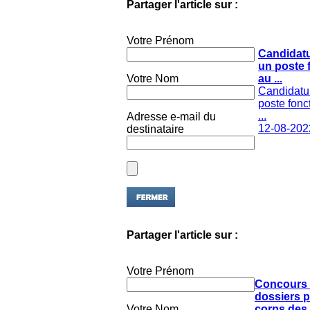
Votre Prénom
Candidat
un poste 
Votre Nom
au ...
Candidatu
poste fonc
...
Adresse e-mail du
12-08-202
destinataire
Partager l'article sur :
Votre Prénom
Concours 
dossiers p
Votre Nom
corps des .