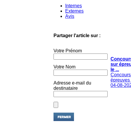
Internes
Externes
Avis
Partager l'article sur :
Votre Prénom
Concours
sur épre
Votre Nom
le ...
Concours 
épreuves p
Adresse e-mail du
04-08-20
destinataire
Partager l'article sur :