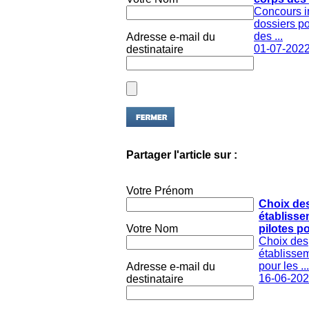
Concours i
dossiers po
des ...
Adresse e-mail du
01-07-202
destinataire
Partager l'article sur :
Votre Prénom
Choix de
établiss
Votre Nom
pilotes po
Choix des
établissem
pour les ...
Adresse e-mail du
16-06-20
destinataire