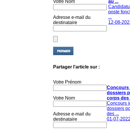
Candidatu
poste fonc
...
Adresse e-mail du
12-08-202
destinataire
Partager l'article sur :
Votre Prénom
Concours 
dossiers p
Votre Nom
corps des .
Concours i
dossiers po
des ...
Adresse e-mail du
01-07-202
destinataire