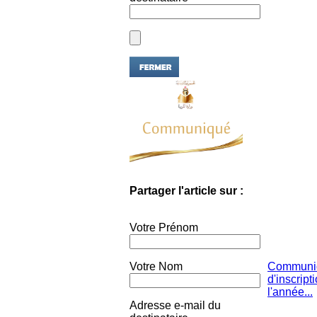
Partager l'article sur :
Votre Prénom
Votre Nom
Communiqu
d'inscript
l'année...
Adresse e-mail du