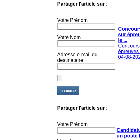
Votre Prénom
Concours
sur épre
Votre Nom
le ...
Concours 
épreuves p
Adresse e-mail du
04-08-20
destinataire
Partager l'article sur :
Votre Prénom
Candidat
un poste 
Votre Nom
au ...