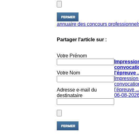
annuaire des concours professionnels
Partager l'article sur :
Votre Prénom
Impressio
convocati
Votre Nom
l'épreuve ..
Impression
convocatio
l'épreuve ..
Adresse e-mail du
06-08-202
destinataire
Partager l'article sur :