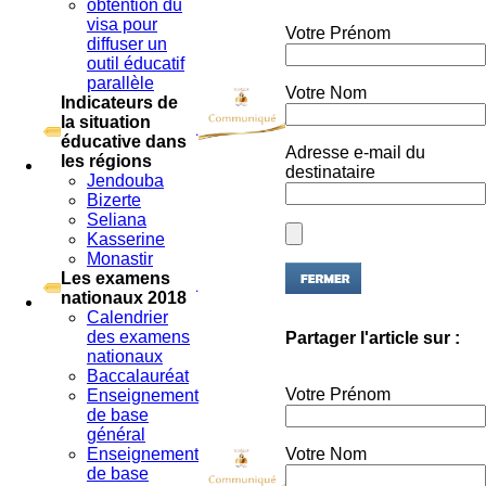
visa pour
Votre Prénom
diffuser un
outil éducatif
parallèle
Votre Nom
Indicateurs de
la situation
éducative dans
Adresse e-mail du
les régions
destinataire
Jendouba
Bizerte
Seliana
Kasserine
Monastir
Les examens
nationaux 2018
Calendrier
Partager l'article sur :
des examens
nationaux
Baccalauréat
Votre Prénom
Enseignement
de base
général
Votre Nom
Enseignement
de base
technique