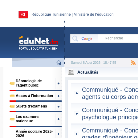
République Tunisienne | Ministère de l’éducation
Samedi 8 Aout 2026
18:47:55
Actualités
Déontologie de
l’agent public
Communiqué - Concou
agents du corps adm
Accès à l'information
Sujets d'examens
Communiqué - Concou
psychologue principa
Les examens
nationaux
Communiqué - Concou
Année scolaire 2025-
2026
grades d'ingénieur g