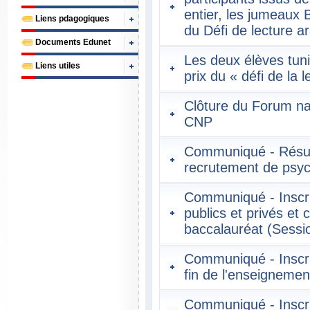
entier, les jumeaux
Liens pdagogiques
du Défi de lecture a
Documents Edunet
Les deux élèves tun
Liens utiles
prix du « défi de la 
Clôture du Forum na
CNP
Communiqué - Résul
recrutement de psy
Communiqué - Inscri
publics et privés et 
baccalauréat (Sessi
Communiqué - Inscri
fin de l'enseigneme
Communiqué - Inscri